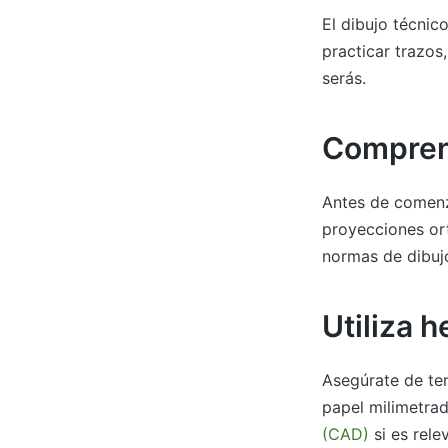
El dibujo técnic
practicar trazos
serás.
Compren
Antes de comenz
proyecciones ort
normas de dibujo
Utiliza 
Asegúrate de ten
papel milimetra
(CAD)
si es rele