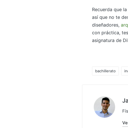
Recuerda que la 
así que no te des
diseñadores,
arq
con práctica, te
asignatura de Di
bachillerato
in
J
Fí
Ve