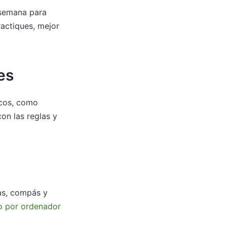
 semana para
ractiques, mejor
es
icos, como
on las reglas y
las, compás y
do por ordenador