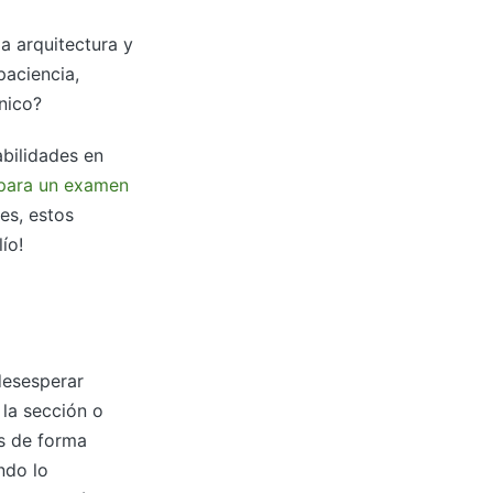
a arquitectura y
paciencia,
nico?
abilidades en
para un examen
es, estos
ío!
desesperar
la sección o
es de forma
ndo lo