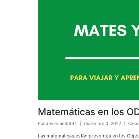
Matemáticas en los O
Por
Javiermm5694
diciembre 3, 2022
Cienc
Las matemáticas están presentes en los Objeti