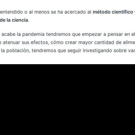
entendido o al menos se ha acercado al
método científico 
e la ciencia
.
 acabe la pandemia tendremos que empezar a pensar en e
o atenuar sus efectos, cómo crear mayor cantidad de alim
 la población, tendremos que seguir investigando sobre vac