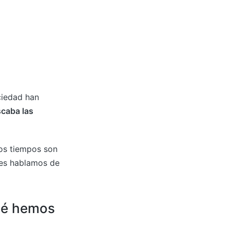
ciedad han
scaba las
 os tiempos son
ces hablamos de
Qué hemos