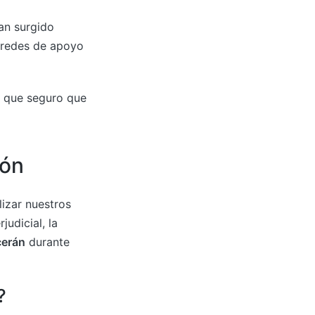
an surgido
, redes de apoyo
es que seguro que
ión
lizar nuestros
udicial, la
cerán
durante
?