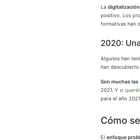
La
digitalizació
positivo. Los p
formativas han o
2020: Una
Algunos han teni
han descubierto
Son muchas las
2021. Y
si queré
para el año 202
Cómo se 
El
enfoque prob