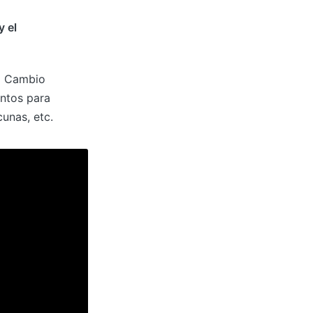
y el
l Cambio
entos para
unas, etc.